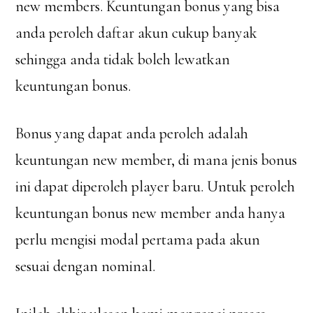
new members. Keuntungan bonus yang bisa
anda peroleh daftar akun cukup banyak
sehingga anda tidak boleh lewatkan
keuntungan bonus.
Bonus yang dapat anda peroleh adalah
keuntungan new member, di mana jenis bonus
ini dapat diperoleh player baru. Untuk peroleh
keuntungan bonus new member anda hanya
perlu mengisi modal pertama pada akun
sesuai dengan nominal.