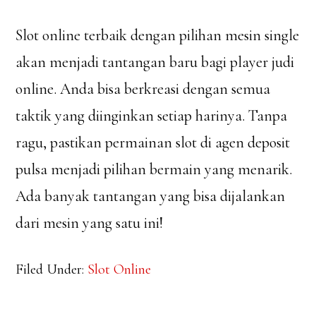
Slot online terbaik dengan pilihan mesin single
akan menjadi tantangan baru bagi player judi
online. Anda bisa berkreasi dengan semua
taktik yang diinginkan setiap harinya. Tanpa
ragu, pastikan permainan slot di agen deposit
pulsa menjadi pilihan bermain yang menarik.
Ada banyak tantangan yang bisa dijalankan
dari mesin yang satu ini!
Filed Under:
Slot Online