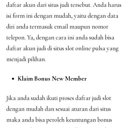
daftar akun dari situs judi tersebut. Anda harus
isi form ini dengan mudah, yaitu dengan data
diri anda termasuk email maupun nomor
telepon. Ya, dengan cara ini anda sudah bisa
daftar akun judi di situs slot online pulsa yang
menjadi pilihan.
Klaim Bonus New Member
Jika anda sudah ikuti proses daftar judi slot
dengan mudah dan sesuai aturan dari situs
maka anda bisa peroleh keuntungan bonus