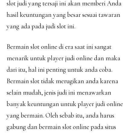
slot judi yang tersaji ini akan memberi Anda
hasil keuntungan yang besar sesuai tawaran
yang ada pada judi slot ini.
Bermain slot online di era saat ini sangat
menarik untuk player judi online dan maka
dari itu, hal ini penting untuk anda coba.
Bermain slot tidak merugikan anda karena
selain mudah, jenis judi ini menawarkan
banyak keuntungan untuk player judi online
yang bermain. Oleh sebab itu, anda harus
gabung dan bermain slot online pada situs