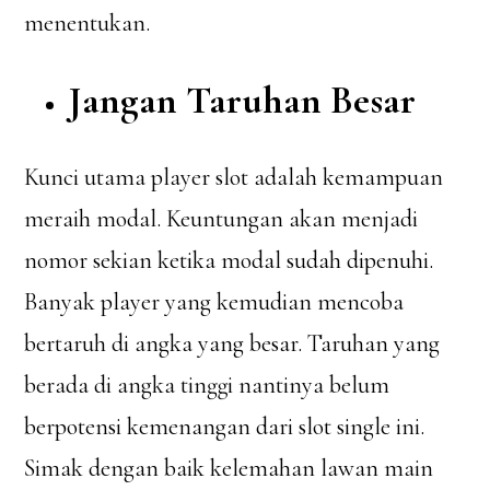
menentukan.
Jangan Taruhan Besar
Kunci utama player slot adalah kemampuan
meraih modal. Keuntungan akan menjadi
nomor sekian ketika modal sudah dipenuhi.
Banyak player yang kemudian mencoba
bertaruh di angka yang besar. Taruhan yang
berada di angka tinggi nantinya belum
berpotensi kemenangan dari slot single ini.
Simak dengan baik kelemahan lawan main