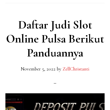
Daftar Judi Slot
Online Pulsa Berikut
Panduannya
November 5, 2022
by
ZellChristanti