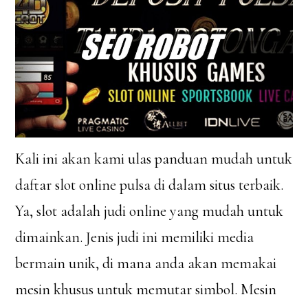
Kali ini akan kami ulas panduan mudah untuk
daftar slot online pulsa di dalam situs terbaik.
Ya, slot adalah judi online yang mudah untuk
dimainkan. Jenis judi ini memiliki media
bermain unik, di mana anda akan memakai
mesin khusus untuk memutar simbol. Mesin