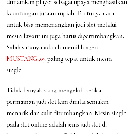
dimainkan player sebagai upaya menghasilkan
keuntungan jutaan rupiah. Tentunya cara
untuk bisa memenangkan judi slot melalui
mesin favorit ini juga harus dipertimbangkan.
Salah satunya adalah memilih agen
MUSTANG303
paling tepat untuk mesin
single.
Tidak banyak yang mengeluh ketika
permainan judi slot kini dinilai semakin
menarik dan sulit ditumbangkan. Mesin single
pada slot online adalah jenis judi slot di