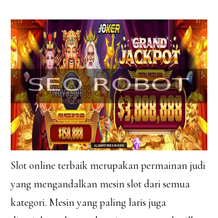
Slot online terbaik merupakan permainan judi
yang mengandalkan mesin slot dari semua
kategori. Mesin yang paling laris juga