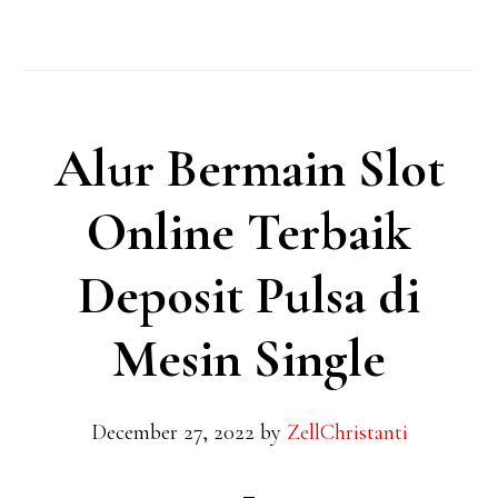
Alur Bermain Slot
Online Terbaik
Deposit Pulsa di
Mesin Single
December 27, 2022
by
ZellChristanti