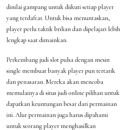
dinilai gampang untuk diikuti setiap player
yang terdaftar. Untuk bisa menuntaskan,
player perlu taktik brilian dan dipelajari lebih
lengkap saat dimainkan.
Perkembang judi slot pulsa dengan mesin
single membuat banyak player pun tertarik
dan penasaran. Mereka akan mencoba
memulainya di situs judi online pilihan untuk
dapatkan keuntungan besar dari permainan
ini. Alur permainan juga harus dipahami
untuk seorang player menghasilkan