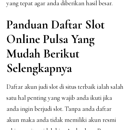
yang tepat agar anda diberikan hasil besar.
Panduan Daftar Slot
Online Pulsa Yang
Mudah Berikut
Selengkapnya
Daftar akun judi slot di situs terbaik ialah salah
satu hal penting yang wajib anda ikuti jika
anda ingin berjudi slot. Tanpa anda daftar
akun maka anda tidak memiliki akun resmi