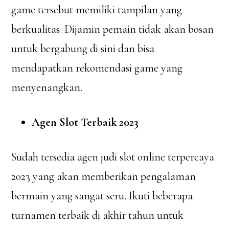
game tersebut memiliki tampilan yang
berkualitas. Dijamin pemain tidak akan bosan
untuk bergabung di sini dan bisa
mendapatkan rekomendasi game yang
menyenangkan.
Agen Slot Terbaik 2023
Sudah tersedia agen judi slot online terpercaya
2023 yang akan memberikan pengalaman
bermain yang sangat seru. Ikuti beberapa
turnamen terbaik di akhir tahun untuk