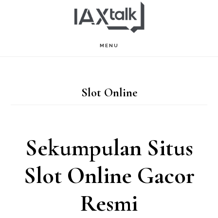
Skip
Skip
to
to
main
primary
MENU
content
sidebar
Slot Online
Sekumpulan Situs
Slot Online Gacor
Resmi