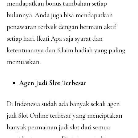
mendapatkan bonus tambahan setiap
bulannya. Anda juga bisa mendapatkan
penawaran terbaik dengan bermain aktif
setiap hari. Ikuti Apa saja syarat dan
ketentuannya dan Klaim hadiah yang paling
memuaskan.
Agen Judi Slot Terbesar
Di Indonesia sudah ada banyak sekali agen
judi Slot Online terbesar yang menciptakan
banyak permainan judi slot dari semua