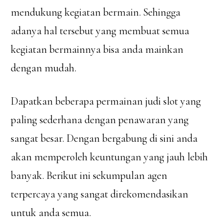
mendukung kegiatan bermain. Sehingga
adanya hal tersebut yang membuat semua
kegiatan bermainnya bisa anda mainkan
dengan mudah.
Dapatkan beberapa permainan judi slot yang
paling sederhana dengan penawaran yang
sangat besar. Dengan bergabung di sini anda
akan memperoleh keuntungan yang jauh lebih
banyak. Berikut ini sekumpulan agen
terpercaya yang sangat direkomendasikan
untuk anda semua.