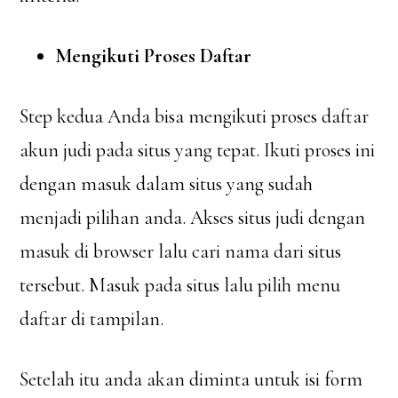
Mengikuti Proses Daftar
Step kedua Anda bisa mengikuti proses daftar
akun judi pada situs yang tepat. Ikuti proses ini
dengan masuk dalam situs yang sudah
menjadi pilihan anda. Akses situs judi dengan
masuk di browser lalu cari nama dari situs
tersebut. Masuk pada situs lalu pilih menu
daftar di tampilan.
Setelah itu anda akan diminta untuk isi form