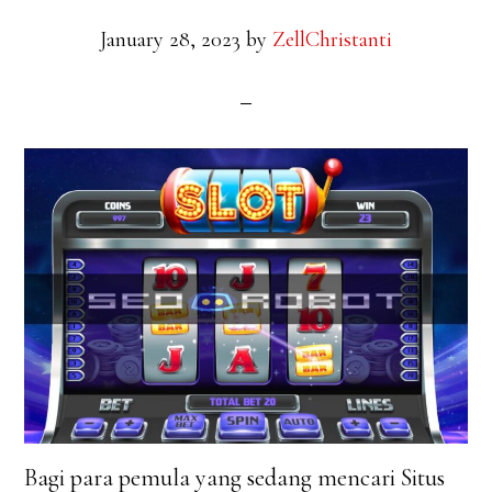
January 28, 2023
by
ZellChristanti
Bagi para pemula yang sedang mencari Situs