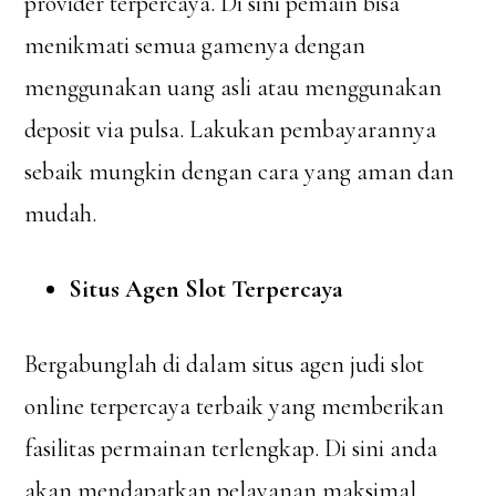
provider terpercaya. Di sini pemain bisa
menikmati semua gamenya dengan
menggunakan uang asli atau menggunakan
deposit via pulsa. Lakukan pembayarannya
sebaik mungkin dengan cara yang aman dan
mudah.
Situs Agen Slot Terpercaya
Bergabunglah di dalam situs agen judi slot
online terpercaya terbaik yang memberikan
fasilitas permainan terlengkap. Di sini anda
akan mendapatkan pelayanan maksimal