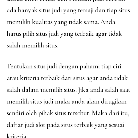
ada banyak situs judi yang tersaji dan tiap situs
memiliki kualitas yang tidak sama. Anda
harus pilih situs judi yang terbaik agar tidak
salah memilih situs.
Tentukan situs judi dengan pahami tiap ciri
atau kriteria terbaik dari situs agar anda tidak
salah dalam memilih situs. Jika anda salah saat
memilih situs judi maka anda akan dirugikan
sendiri oleh pihak situs tersebut. Maka dari itu,
daftar judi slot pada situs terbaik yang sesuai
kriteria.