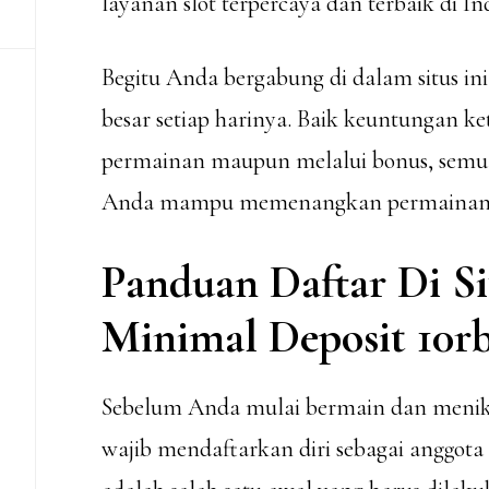
layanan slot terpercaya dan terbaik di In
Begitu Anda bergabung di dalam situs 
besar setiap harinya. Baik keuntungan 
permainan maupun melalui bonus, semua
Anda mampu memenangkan permainan
Panduan Daftar Di Si
Minimal Deposit 10r
Sebelum Anda mulai bermain dan menik
wajib mendaftarkan diri sebagai anggota d