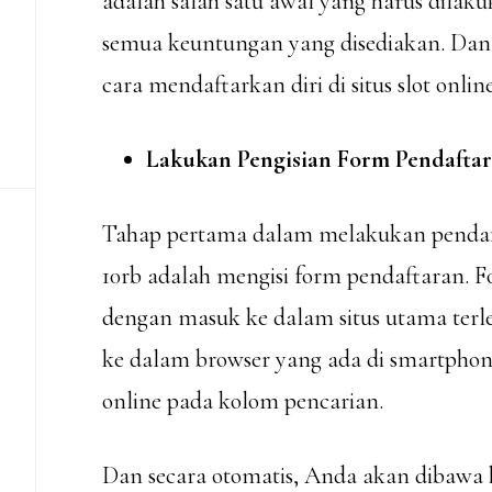
adalah salah satu awal yang harus dila
semua keuntungan yang disediakan. Dan 
cara mendaftarkan diri di situs slot onlin
Lakukan Pengisian Form Pendafta
Tahap pertama dalam melakukan pendaftar
10rb adalah mengisi form pendaftaran. 
dengan masuk ke dalam situs utama terl
ke dalam browser yang ada di smartphone
online pada kolom pencarian.
Dan secara otomatis, Anda akan dibawa 