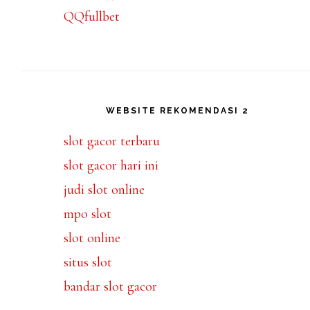
QQfullbet
WEBSITE REKOMENDASI 2
slot gacor terbaru
slot gacor hari ini
judi slot online
mpo slot
slot online
situs slot
bandar slot gacor