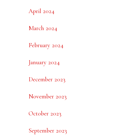
April 2024
March 2024
February 2024
January 2024
December 2023
November 2023
October 2023
September 2023