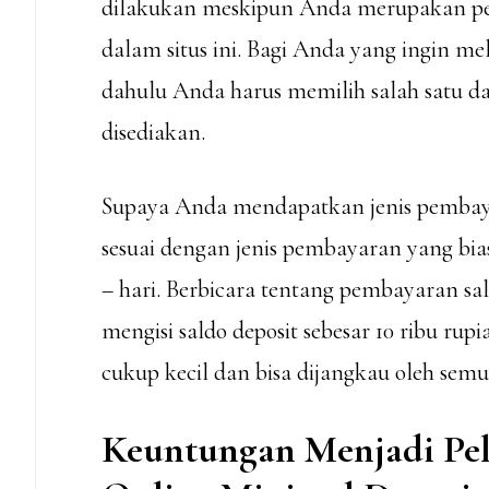
dilakukan meskipun Anda merupakan pel
dalam situs ini. Bagi Anda yang ingin mel
dahulu Anda harus memilih salah satu dar
disediakan.
Supaya Anda mendapatkan jenis pembaya
sesuai dengan jenis pembayaran yang bi
– hari. Berbicara tentang pembayaran sa
mengisi saldo deposit sebesar 10 ribu rupi
cukup kecil dan bisa dijangkau oleh semu
Keuntungan Menjadi Pel