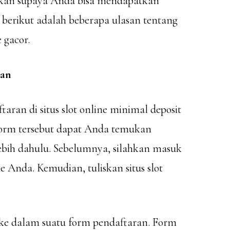
kukan supaya Anda bisa mendapatkan
berikut adalah beberapa ulasan tentang
e gacor.
ran
an di situs slot online minimal deposit
Form tersebut dapat Anda temukan
ebih dahulu. Sebelumnya, silahkan masuk
 Anda. Kemudian, tuliskan situs slot
ke dalam suatu form pendaftaran. Form