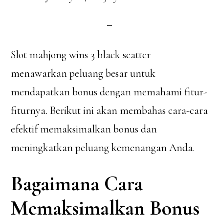
Slot mahjong wins 3 black scatter
menawarkan peluang besar untuk
mendapatkan bonus dengan memahami fitur-
fiturnya. Berikut ini akan membahas cara-cara
efektif memaksimalkan bonus dan
meningkatkan peluang kemenangan Anda.
Bagaimana Cara
Memaksimalkan Bonus