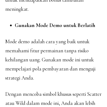
untuk mendapatkan bonus tambahan
meningkat.
Gunakan Mode Demo untuk Berlatih
Mode demo adalah cara yang baik untuk
memahami fitur permainan tanpa risiko
kehilangan uang. Gunakan mode ini untuk
mempelajari pola pembayaran dan menguji
strategi Anda.
Dengan mencoba simbol khusus seperti Scatter
atau Wild dalam mode ini, Anda akan lebih