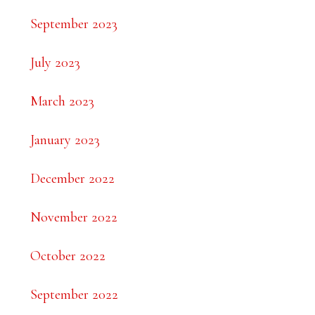
September 2023
July 2023
March 2023
January 2023
December 2022
November 2022
October 2022
September 2022