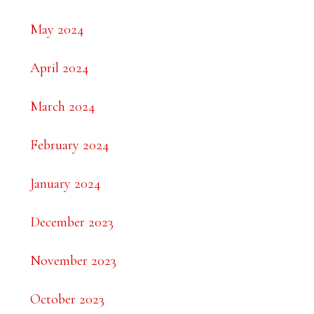
May 2024
April 2024
March 2024
February 2024
January 2024
December 2023
November 2023
October 2023