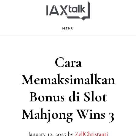
Skip
Skip
to
to
main
primary
MENU
content
sidebar
Cara
Memaksimalkan
Bonus di Slot
Mahjong Wins 3
January 12, 2025
by
ZellChristanti