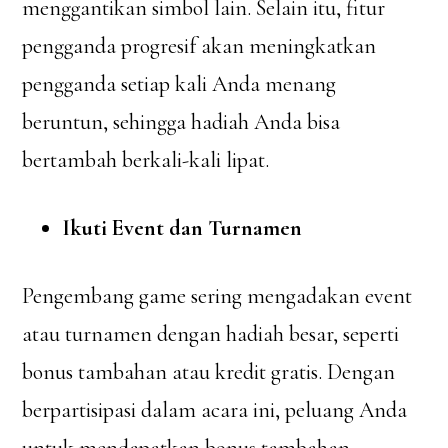
menggantikan simbol lain. Selain itu, fitur
pengganda progresif akan meningkatkan
pengganda setiap kali Anda menang
beruntun, sehingga hadiah Anda bisa
bertambah berkali-kali lipat.
Ikuti Event dan Turnamen
Pengembang game sering mengadakan event
atau turnamen dengan hadiah besar, seperti
bonus tambahan atau kredit gratis. Dengan
berpartisipasi dalam acara ini, peluang Anda