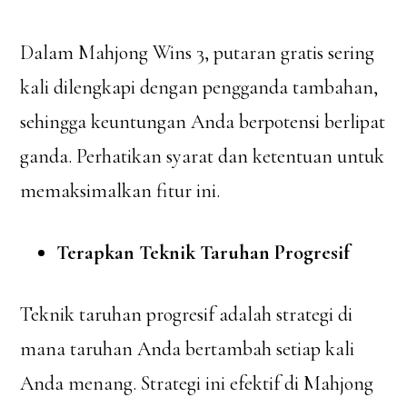
Dalam Mahjong Wins 3, putaran gratis sering
kali dilengkapi dengan pengganda tambahan,
sehingga keuntungan Anda berpotensi berlipat
ganda. Perhatikan syarat dan ketentuan untuk
memaksimalkan fitur ini.
Terapkan Teknik Taruhan Progresif
Teknik taruhan progresif adalah strategi di
mana taruhan Anda bertambah setiap kali
Anda menang. Strategi ini efektif di Mahjong