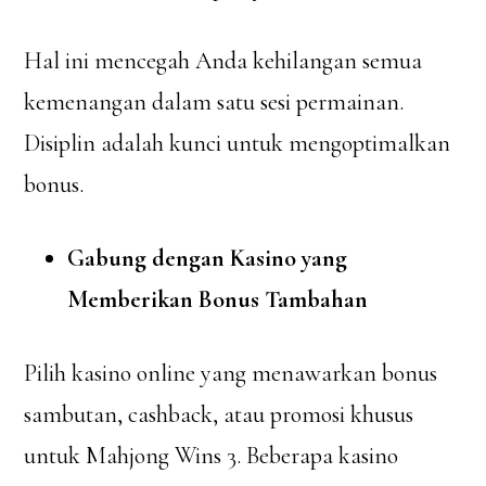
Hal ini mencegah Anda kehilangan semua
kemenangan dalam satu sesi permainan.
Disiplin adalah kunci untuk mengoptimalkan
bonus.
Gabung dengan Kasino yang
Memberikan Bonus Tambahan
Pilih kasino online yang menawarkan bonus
sambutan, cashback, atau promosi khusus
untuk Mahjong Wins 3. Beberapa kasino