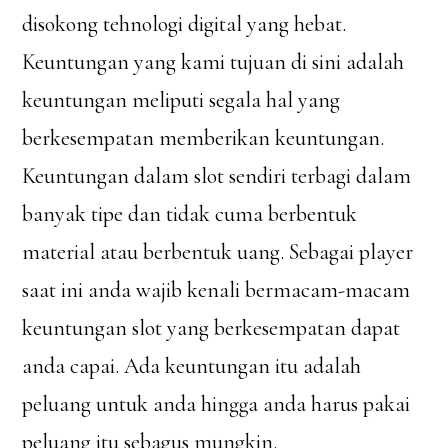
disokong tehnologi digital yang hebat.
Keuntungan yang kami tujuan di sini adalah
keuntungan meliputi segala hal yang
berkesempatan memberikan keuntungan.
Keuntungan dalam slot sendiri terbagi dalam
banyak tipe dan tidak cuma berbentuk
material atau berbentuk uang. Sebagai player
saat ini anda wajib kenali bermacam-macam
keuntungan slot yang berkesempatan dapat
anda capai. Ada keuntungan itu adalah
peluang untuk anda hingga anda harus pakai
peluang itu sebagus mungkin.