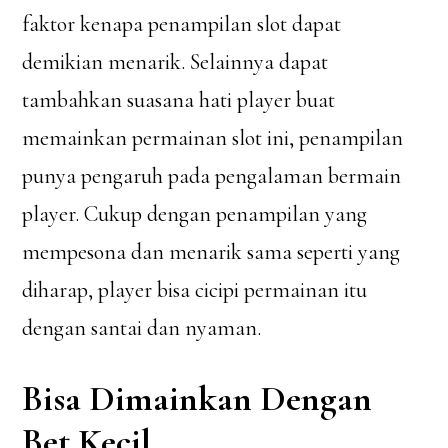
faktor kenapa penampilan slot dapat
demikian menarik. Selainnya dapat
tambahkan suasana hati player buat
memainkan permainan slot ini, penampilan
punya pengaruh pada pengalaman bermain
player. Cukup dengan penampilan yang
mempesona dan menarik sama seperti yang
diharap, player bisa cicipi permainan itu
dengan santai dan nyaman.
Bisa Dimainkan Dengan
Bet Kecil