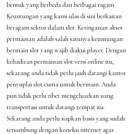
bentuk yang berbeda dan berbagai ragam.
Keuntungan yang kami ulas di sini berkaitan
beragam sektor dalam slot. Keringanan akses
permainan adalah salah satunya keuntungan
bermain slot yang wajib diakui player. Dengan
kehadiran permainan slot versi online itu,
sekarang anda tidak perlu jauh datangi kantor
penyuplai slot cuma untuk bermain. Anda
pun tidak perlu ribet mengeluarkan uang
transportasi untuk datangi tempat itu.
Sekarang anda perlu siapkan basis yang sudah
tersambung dengan koneksi internet agar