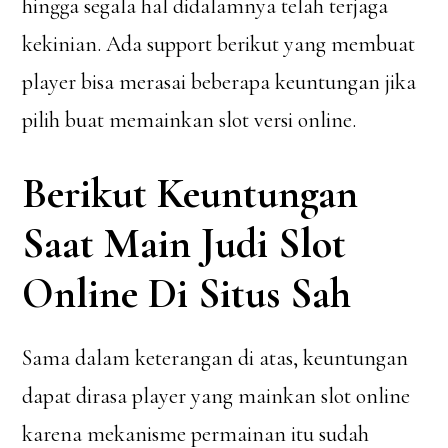
hingga segala hal didalamnya telah terjaga
kekinian. Ada support berikut yang membuat
player bisa merasai beberapa keuntungan jika
pilih buat memainkan slot versi online.
Berikut Keuntungan
Saat Main Judi Slot
Online Di Situs Sah
Sama dalam keterangan di atas, keuntungan
dapat dirasa player yang mainkan slot online
karena mekanisme permainan itu sudah