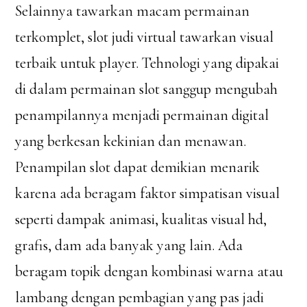
Selainnya tawarkan macam permainan
terkomplet, slot judi virtual tawarkan visual
terbaik untuk player. Tehnologi yang dipakai
di dalam permainan slot sanggup mengubah
penampilannya menjadi permainan digital
yang berkesan kekinian dan menawan.
Penampilan slot dapat demikian menarik
karena ada beragam faktor simpatisan visual
seperti dampak animasi, kualitas visual hd,
grafis, dam ada banyak yang lain. Ada
beragam topik dengan kombinasi warna atau
lambang dengan pembagian yang pas jadi