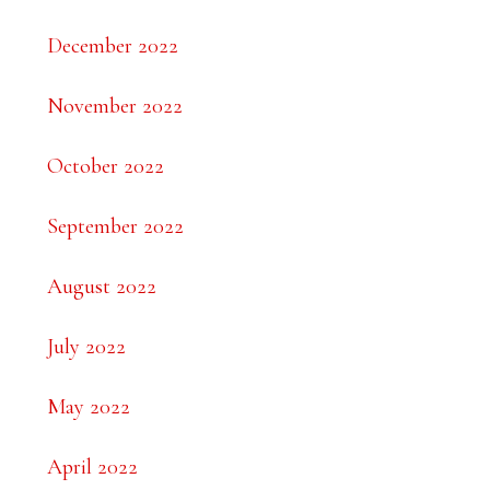
December 2022
November 2022
October 2022
September 2022
August 2022
July 2022
May 2022
April 2022