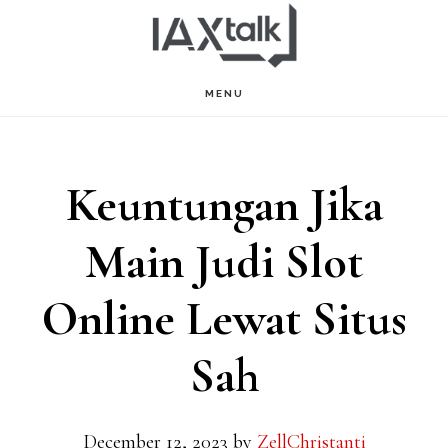
Skip
Skip
to
to
main
primary
MENU
content
sidebar
Keuntungan Jika
Main Judi Slot
Online Lewat Situs
Sah
December 12, 2023
by
ZellChristanti