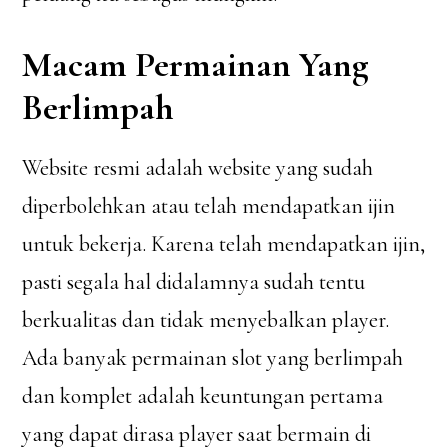
Macam Permainan Yang
Berlimpah
Website resmi adalah website yang sudah
diperbolehkan atau telah mendapatkan ijin
untuk bekerja. Karena telah mendapatkan ijin,
pasti segala hal didalamnya sudah tentu
berkualitas dan tidak menyebalkan player.
Ada banyak permainan slot yang berlimpah
dan komplet adalah keuntungan pertama
yang dapat dirasa player saat bermain di