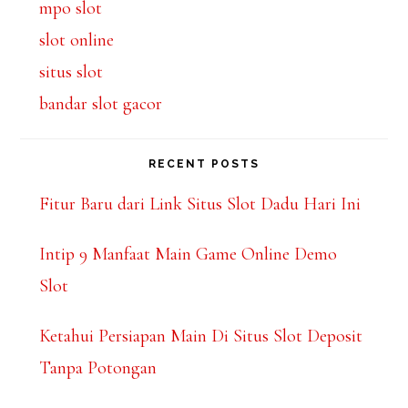
mpo slot
slot online
situs slot
bandar slot gacor
RECENT POSTS
Fitur Baru dari Link Situs Slot Dadu Hari Ini
Intip 9 Manfaat Main Game Online Demo
Slot
Ketahui Persiapan Main Di Situs Slot Deposit
Tanpa Potongan