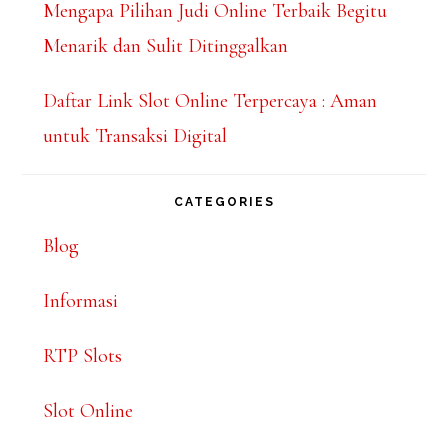
Mengapa Pilihan Judi Online Terbaik Begitu
Menarik dan Sulit Ditinggalkan
Daftar Link Slot Online Terpercaya : Aman
untuk Transaksi Digital
CATEGORIES
Blog
Informasi
RTP Slots
Slot Online